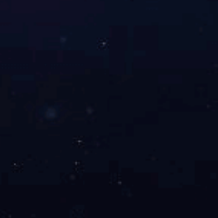
在线服务
互动交流
在线留言
下载中心
友情链接

Copyright © 2018 kadinvetrend.com All Rights Reserved 京ICP备
14034896号 中航建设集团 版权所有 技术支持：