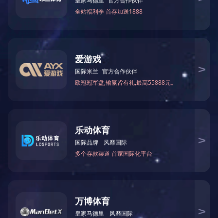
习近平：做强做优做大实体经济
在省部级主要领导干部学习贯彻党的二十届四中全会精神
专题研讨班上的讲话
习近平：树立和践行正确政绩观
习近平：牢牢把握雄安新区功能定位 努力建设新时代创新
高地和推动高质量发展样板
习近平：让愿担当、敢担当、善担当蔚然成风
学习平台
习近平：做强做优做大实体经济