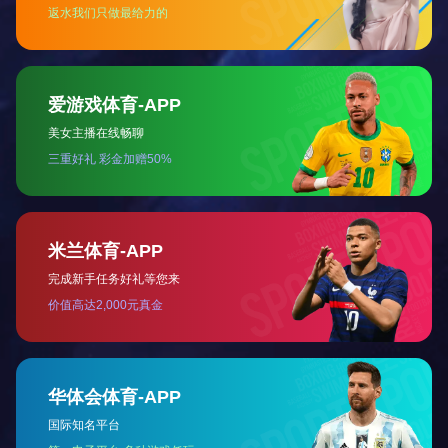
中共中央政治局召开会议 中共中央总书记习近平主持会议
《求是》杂志发表习近平总书记重要文章 《走好中国特色金
融发展之路，建设金融强国》
习近平在省部级主要领导干部学习贯彻党的二十届四中全会精
神专题研讨班开班式上发表重要讲话
《求是》杂志发表习近平总书记重要文章 《在中央城市工作
会议上的讲话》
习近平：在中央城市工作会议上的讲话
中国共产党第二十届中央纪律检查委员会 第五次全体会议公
报
习近平在二十届中央纪委五次全会上发表重要讲话
中共中央政治局常务委员会召开会议 中共中央总书记习近平
主持会议